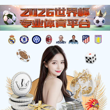
立即注册
爱游戏官方网站
带您畅享全球
体育盛事
专业平台，数据精准，
高清直播
覆盖热门体育项
目。
聚焦足球、篮球、电竞等赛事，
每日内容实时更
新
。
极速访问
下载APP