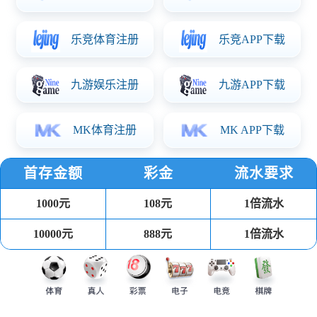
高层从未考虑阿隆索
2026-06-05 19:43
69 次阅读
首页
/
体育看点
在利物浦足球俱乐部辉煌的历史中，每一次教练更迭
都牵动着无数球迷的心。近日，权威媒体《The
Athletic》深度揭秘了利物浦换帅的内幕故事，将焦
点对准了费耶诺德主帅斯洛特。报道指出，斯洛特的
下课事发突然，而高层在选帅过程中，竟从未考虑过
呼声极高的哈维·阿隆索，这使得克洛普接班人的谜团
更加扑朔迷离。